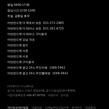
평일 09:00-17:00
점심시간 12:00-13:00
주말, 공휴일 휴무
어반런드렛 더 팩토리 보정
031-272-2985
어반런드렛 더 테라스 보정
031-261-8725
어반런드렛 더 테라스 구미봉곡
어반런드렛 강남 개포
어반런드렛 방이
어반런드렛 석촌
어반런드렛 서초
어반런드렛 구미봉곡
어반런드렛 광교 24시 무인카페
1588-5942
어반런드렛 광교 24시 무인빨래방
1588-5942
(주)제이피 이노베이션
42
819
경기도 성남시 수정구 창업로
, 경기기업성장센터
호
456-87-00752
사업자등록번호
대표이사 : 손수정
개인정보처리방침
이용약관
이메일무단수집거부
문의하기
대관문의