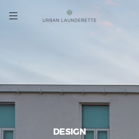
BRAND
URBAN
CONCEPT
메뉴
LAUNDERETTE
열기
DESIGN
BUSINESS
GREEN CAMPAIGN
MEDIA
SERVICE
STORE
CONTACT
DESIGN